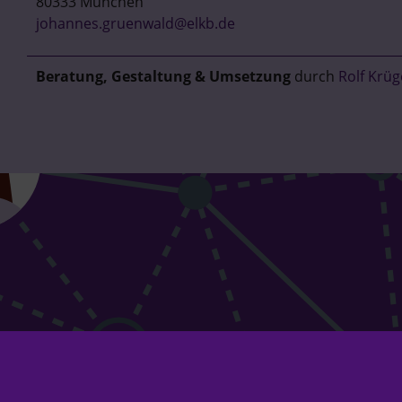
80333 München
johannes.gruenwald@elkb.de
Beratung, Gestaltung & Umsetzung
durch
Rolf Krüg