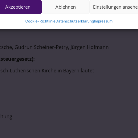
Akzeptieren
Ablehnen
Einstellungen anseh
Cookie-Richtlinie
Datenschutzerklärung
Impressum
itsche, Gudrun Scheiner-Petry, Jürgen Hofmann
steuergesetz):
ch-Lutherischen Kirche in Bayern lautet
altung