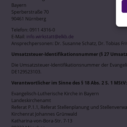
Bayern
Sperberstraße 70
90461 Nürnberg
Telefon: 0911 4316-0
E-Mail:
info.wirkstatt@elkb.de
Ansprechpersonen: Dr. Susanne Schatz, Dr. Tobias Fr
Umsatzsteuer-Identifikationsnummer (§ 27 Umsatz
Die Umsatzsteuer-Identifikationsnummer der Evangelis
DE129523103.
Verantwortlicher im Sinne des
§ 18 Abs. 2 S. 1 MStV:
Evangelisch-Lutherische Kirche in Bayern
Landeskirchenamt
Referat P.1.1, Referat Stellenplanung und Stellenverw
Kirchenrat Johannes Grünwald
Katharina-von-Bora-Str. 7-13