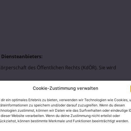
 Diensteanbieters:
Körperschaft des Öffentlichen Rechts (KdÖR). Sie wird
Cookie-Zustimmung verwalten
durch die
Wirkstatt evangelisch für Kirchen- und
dir ein optimales Erlebnis zu bieten, verwenden wir Technologien wie Cookies, 
e in Bayern
. Diese stellt eine rechtlich unselbstständige
äteinformationen zu speichern und/oder darauf zuzugreifen. Wenn du diesen
he in Bayern dar (Art. 38 Abs. 1 Alt. 1 Verfassung der
hnologien zustimmst, können wir Daten wie das Surfverhalten oder eindeutige I
 dieser Website verarbeiten. Wenn du deine Zustimmung nicht erteilst oder
ückziehst, können bestimmte Merkmale und Funktionen beeinträchtigt werden.
cklung in der Evangelisch-Lutherische Kirche in