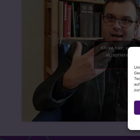
Klicke hier, um M
akzeptieren und
akti
Um 
Ger
Tec
auf
zur