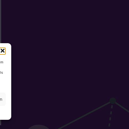
um
Ds
en