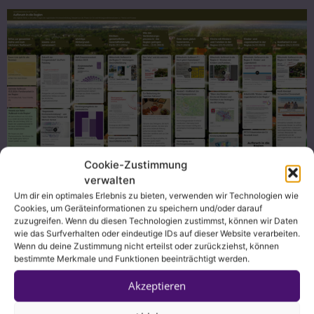
Cookie-Zustimmung
Während der Themenreihe wurden die
verwalten
Ergebnisse der einzelnen Abende auf diesem
Um dir ein optimales Erlebnis zu bieten, verwenden wir Technologien wie
Cookies, um Geräteinformationen zu speichern und/oder darauf
Padlet festgehalten. Es bildet nun eine
zuzugreifen. Wenn du diesen Technologien zustimmst, können wir Daten
umfangreiche Wissens- und Linksammlung.
wie das Surfverhalten oder eindeutige IDs auf dieser Website verarbeiten.
Wenn du deine Zustimmung nicht erteilst oder zurückziehst, können
Hier kommen Sie zum Padlet:
bestimmte Merkmale und Funktionen beeinträchtigt werden.
https://padlet.com/gemeindeakademie/aufbru
Akzeptieren
ch-in-die-region-yev64wpu7p1voml